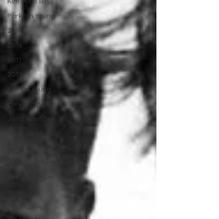
Kim Woo Bin
Park Jin Young
2019
2016
2011
2013
Lee Bo Young
Park Hyung Sik
Jang Keun Suk
Won Jin Ah
Song Kang
FanBase Française
Kim Soo Hyun
Acteurs
Biographie