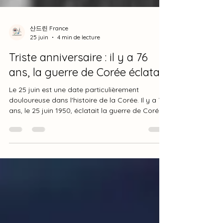
산드린 France
25 juin
4 min de lecture
Triste anniversaire : il y a 76
ans, la guerre de Corée éclatait
Le 25 juin est une date particulièrement
douloureuse dans l'histoire de la Corée. Il y a 76
ans, le 25 juin 1950, éclatait la guerre de Corée.
Pendant trois années, ce conflit allait
bouleverser le destin de toute une nation, faire
plusieurs millions de victimes, séparer des
familles et laisser un pays en ruines. Aujourd'hui
encore, cette guerre continue de marquer la
péninsule coréenne. Pourtant, beaucoup
ignorent un fait essentiel : la guerre de Corée
n'a jamais officiellem