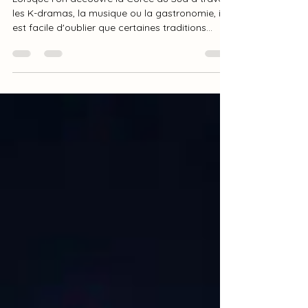
traditionnel qui fait battre le
cœur de la Corée
Lorsque l'on découvre la Corée du Sud à travers
les K-dramas, la musique ou la gastronomie, il
est facile d'oublier que certaines traditions
remontent à plusieurs siècles. Parmi elles figure
le ssireum (씨름), la lutte traditionnelle
coréenne, un sport profondément ancré dans
l'histoire et l'identité du pays. Bien plus qu'une
simple compétition physique, le ssireum est un
véritable patrimoine culturel. Il incarne l'esprit de
communauté, le respect de l'adversaire et la
transmis