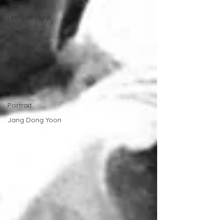
Jungkook
Lee Soo Hyuk
Kim Go Eun
Jang Ki Yong
Park Seo Joon
Lee Jae Wook
Festival
Portrait
Jang Dong Yoon