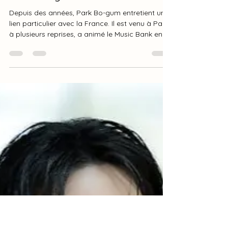
산드린 France
16 juin
5 min de lecture
Park Bo-gum et la France
Depuis des années, Park Bo-gum entretient un
lien particulier avec la France. Il est venu à Paris
à plusieurs reprises, a animé le Music Bank en
2023, a longtemps représenté Céline et est
aujourd’hui ambassadeur de L’Occitane en
Provence. Ce lien avec la France ne se limite