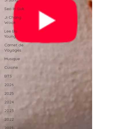
Ji Sung
Seo In Guk
Ji Chang
Wook
Lee Bo
Young
Carnet de
Voyages
Musique
Cuisine
BTS
2026
2025
2024
2023
2022
2021