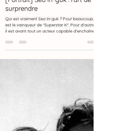
산드린 France
25 juin
3 min de lecture
[Portrait] Seo In-guk : l'art de
surprendre
Qui est vraiment Seo In-guk ? Pour beaucoup, il
est le vainqueur de "Superstar K". Pour d'autres,
il est avant tout un acteur capable d'enchaîner
les rôles les plus opposés. Certains ne
connaissent que le chanteur. D'autres ont
découvert le réalisateur, l'auteur-compositeur
ou encore le créateur de contenus sur YouTube.
Pourtant, réduire Seo In-guk à l'une de ces
facettes serait passer à côté de ce qui fait sa
singularité. Depuis plus de quinze ans, il