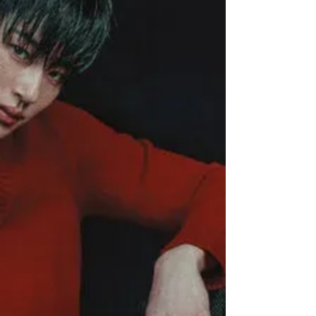
du Nord. Le show, qui s’est tenu après la
première mi-temps au New York New Jersey
Stadium le 20 juillet (heure coréenne), avait
pour directeur créatif Chris Martin de Coldplay
et réunissait sur scène Madonna, BTS, Justin
Bieber et d’autres artistes. BTS es