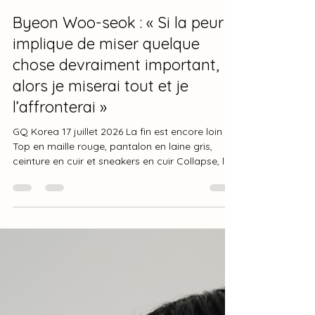
산드린 France
17 juil.
15 min de lecture
Byeon Woo-seok : « Si la peur
implique de miser quelque
chose devraiment important,
alors je miserai tout et je
l’affronterai »
GQ Korea 17 juillet 2026 La fin est encore loin
Top en maille rouge, pantalon en laine gris,
ceinture en cuir et sneakers en cuir Collapse, le
tout Prada. Cape noire en nylon, Prada. GQ :
Quand avez-vous pleuré pour la dernière fois ?
BYEON WOO-SEOK : Waouh… Quand est-ce
que j’ai pleuré ? Attendez un instant. (Quatre