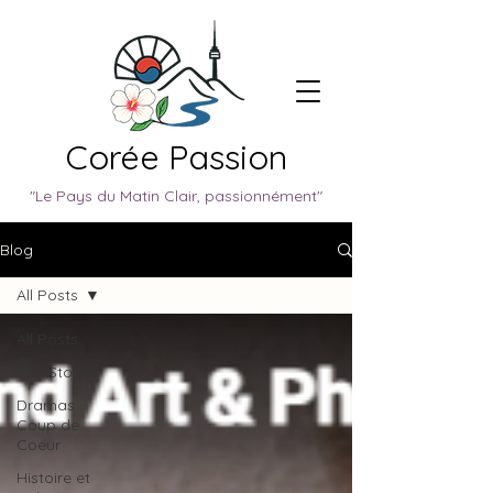
Corée Passion
"Le Pays du Matin Clair, passionnément"
Blog
All Posts
All Posts
Fan Stories
Dramas
Coup de
Coeur
Histoire et