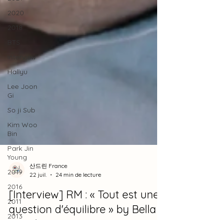
2020
2018
BTS
Interview
Hallyu
Lee Joon
Gi
So ji Sub
Kim Woo
Bin
Park Jin
Young
2019
2016
산드린 France
22 juil.
24 min de lecture
2011
[Interview] RM : « Tout est une
2013