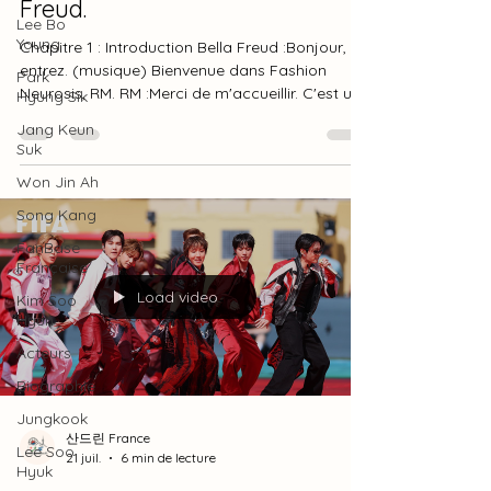
question d'équilibre » by Bella
Lee Bo
Young
Freud.
Park
Chapitre 1 : Introduction Bella Freud :Bonjour,
Hyung Sik
entrez. (musique) Bienvenue dans Fashion
Jang Keun
Neurosis, RM. RM :Merci de m'accueillir. C'est un
Suk
plaisir d'être ici. L'endroit est vraiment agréable
Won Jin Ah
et confortable. (rires) Chapitre 2 : Que portez-
vous aujourd'hui ? Bella Freud :Pouvez-vous
Song Kang
nous dire ce que vous portez aujourd'hui et
FanBase
pourquoi vous avez choisi cette tenue ? RM :Je
Française
porte une tenue de la nouvelle collection Prada.
Kim Soo
C'est aussi l'une de mes marques préférées. Elle
Hyun
est aujo
Load video
Acteurs
Biographie
Jungkook
Lee Soo
Hyuk
산드린 France