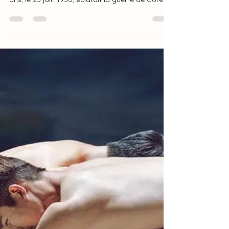
산드린 France
25 juin
4 min de lecture
Triste anniversaire : il y a 76
ans, la guerre de Corée éclatait
Le 25 juin est une date particulièrement
douloureuse dans l'histoire de la Corée. Il y a 76
ans, le 25 juin 1950, éclatait la guerre de Corée.
Pendant trois années, ce conflit allait
bouleverser le destin de toute une nation, faire
plusieurs millions de victimes, séparer des
familles et laisser un pays en ruines. Aujourd'hui
encore, cette guerre continue de marquer la
péninsule coréenne. Pourtant, beaucoup
ignorent un fait essentiel : la guerre de Corée
n'a jamais officiellem