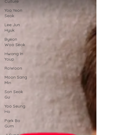
Culture
Yoo Yeon
Seok
Lee Jun
Hyuk
Byeon
Woo Seok
Hwang In
Youp
RoWoon
Moon Sang
Min
Son Seok
Gu
Yoo Seung
Ho
Park Bo
Gum