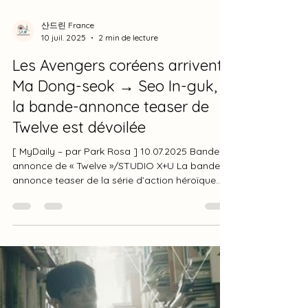
산드린 France
10 juil. 2025
2 min de lecture
Les Avengers coréens arrivent…
Ma Dong-seok → Seo In-guk,
la bande-annonce teaser de
Twelve est dévoilée
[ MyDaily – par Park Rosa ] 10.07.2025 Bande-
annonce de « Twelve »/STUDIO X+U La bande-
annonce teaser de la série d’action héroïque...