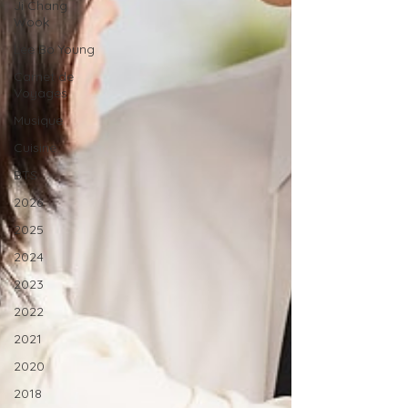
Ji Chang
Wook
Lee Bo Young
Carnet de
Voyages
Musique
Cuisine
BTS
2026
2025
2024
2023
2022
2021
2020
2018