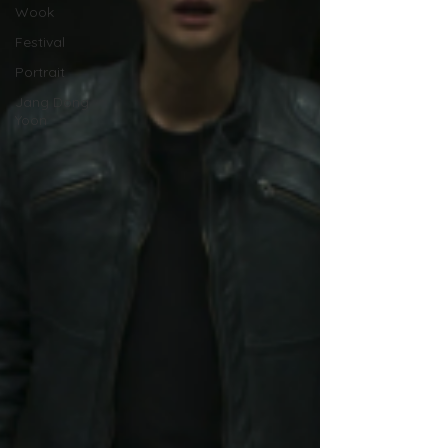
Wook
Festival
Portrait
Jang Dong
Yoon