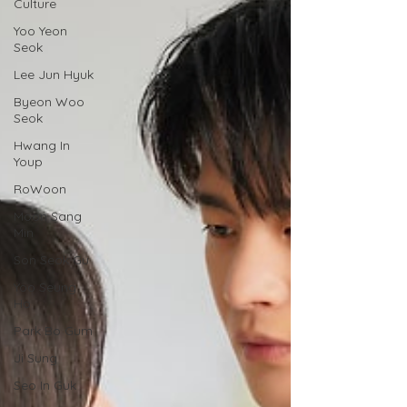
Culture
Yoo Yeon
Seok
Lee Jun Hyuk
Byeon Woo
Seok
Hwang In
Youp
RoWoon
Moon Sang
Min
Son Seok Gu
Yoo Seung
Ho
Park Bo Gum
Ji Sung
Seo In Guk