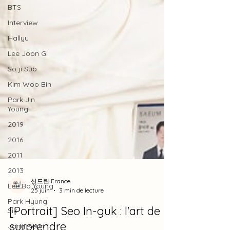
BTS
Interview
Hallyu
Lee Joon Gi
So ji Sub
Kim Woo Bin
Park Jin
Young
2019
2016
2011
2013
Lee Bo Young
산드린 France
Park Hyung
25 juin
3 min de lecture
Sik
Jang Keun
[Portrait] Seo In-guk : l'art de