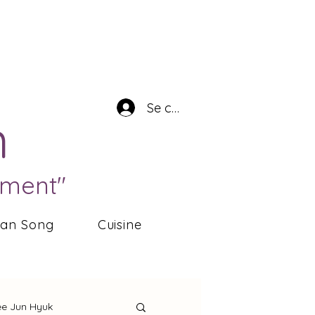
Se connecter
n
ément"
ean Song
Cuisine
ee Jun Hyuk