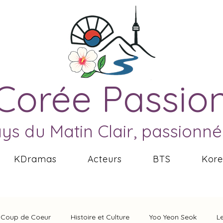
Corée Passio
ays du Matin Clair, passionn
KDramas
Acteurs
BTS
Kor
Coup de Coeur
Histoire et Culture
Yoo Yeon Seok
L