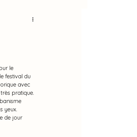
o Seung Ho
Voyages
Musique
ur le 
018
BTS
 festival du 
storique avec 
très pratique.
rbanisme 
s yeux.
e de jour 