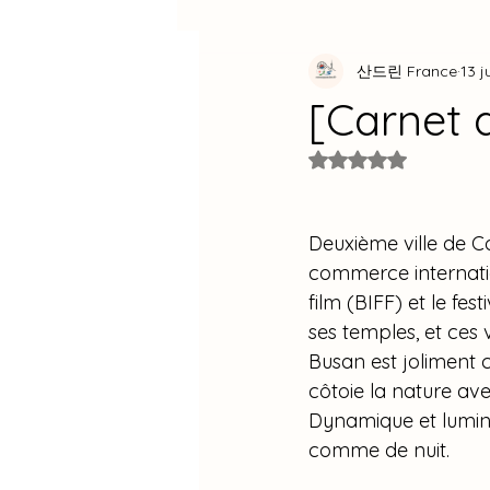
산드린 France
13 j
Byeon Woo Seok
Hwang In 
[Carnet
Noté NaN étoiles s
Park Bo Gum
Ji Sung
S
Deuxième ville de C
Cuisine
BTS
2026
commerce internatio
film (BIFF) et le fe
ses temples, et ces 
Interview
Busan est joliment 
côtoie la nature ave
Dynamique et lumine
comme de nuit.