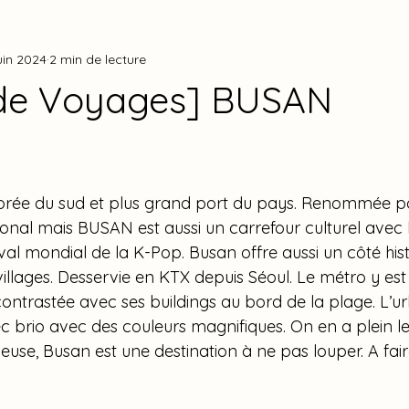
uin 2024
2 min de lecture
Youp
RoWoon
Moon Sang Min
Son Seok Gu
Yo
 de Voyages] BUSAN
ur 5.
eo In Guk
Ji Chang Wook
Lee Bo Young
Carnet de 
orée du sud et plus grand port du pays. Renommée po
2025
2024
2023
2022
2021
2020
2
nal mais BUSAN est aussi un carrefour culturel avec le
stival mondial de la K-Pop. Busan offre aussi un côté hi
villages. Desservie en KTX depuis Séoul. Le métro y est 
contrastée avec ses buildings au bord de la plage. L’u
c brio avec des couleurs magnifiques. On en a plein le
use, Busan est une destination à ne pas louper. A fair