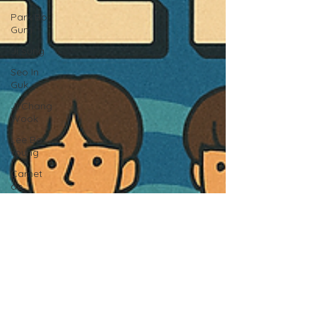
Park Bo
Gum
Ji Sung
Seo In
Guk
Ji Chang
Wook
Lee Bo
Young
Carnet
de
Voyages
Musique
Cuisine
BTS
2026
2025