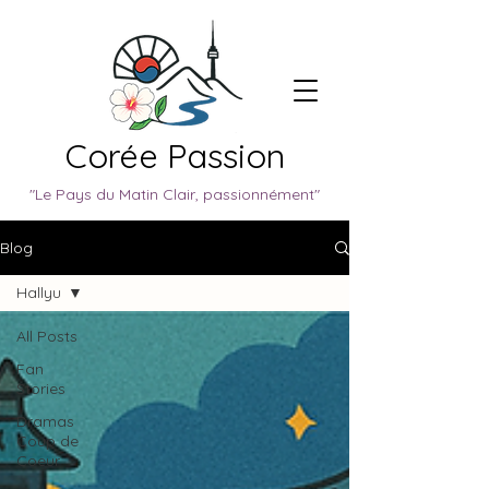
Corée Passion
"Le Pays du Matin Clair, passionnément"
Blog
Hallyu
All Posts
Fan
Stories
Dramas
Coup de
Coeur