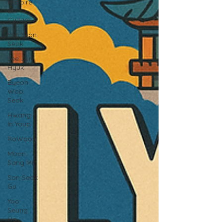
Histoire
et
Culture
Yoo Yeon
Seok
Lee Jun
Hyuk
Byeon
Woo
Seok
Hwang
In Youp
RoWoon
Moon
Sang Min
Son Seok
Gu
Yoo
Seung
Ho