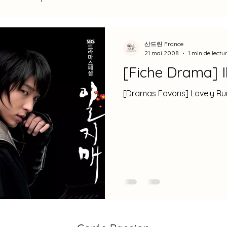
Woo Seok
Hwang In Youp
RoWoon
Moon 
산드린 France
21 mai 2008
1 min de lectu
[F
g Ho
Park Bo Gum
Ji Sung
Seo In Guk
[Dramas Favoris] 
de Voyages
Musique
Cuisine
BTS
2026
2020
2018
BTS
Interview