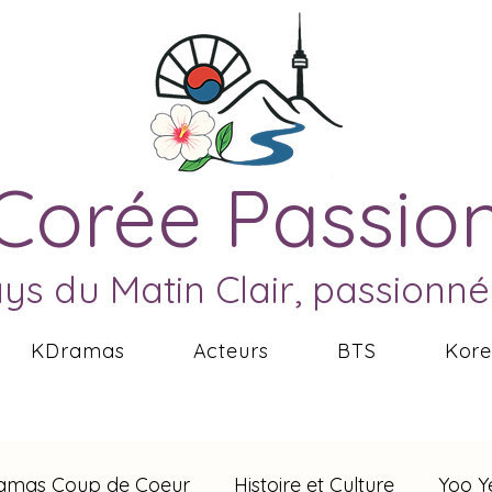
Corée Passio
ays du Matin Clair, passionn
KDramas
Acteurs
BTS
Kor
amas Coup de Coeur
Histoire et Culture
Yoo Y