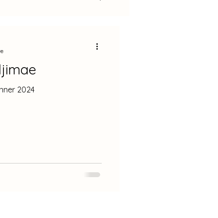
Sang Min
re
iche Drama] Iljimae
Ji Chang Wook
Lovely Runner 2024
2025
2024