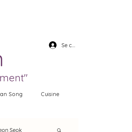
Se connecter
n
ément"
ean Song
Cuisine
eon Seok