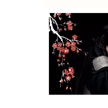
Lee Jun Hyuk
Byeon 
Son Seok Gu
Yoo Seun
Lee Bo Young
Carnet 
2023
2022
2021