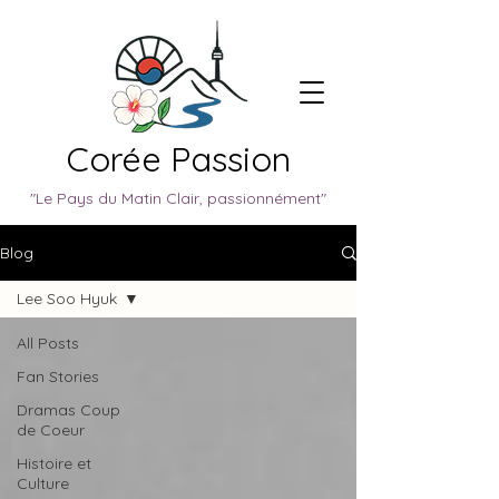
Corée Passion
"Le Pays du Matin Clair, passionnément"
Blog
Lee Soo Hyuk
All Posts
Fan Stories
Dramas Coup
de Coeur
Histoire et
Culture