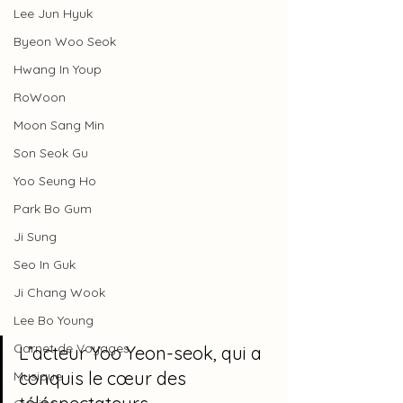
Lee Jun Hyuk
Byeon Woo Seok
Hwang In Youp
RoWoon
Moon Sang Min
Son Seok Gu
Yoo Seung Ho
Park Bo Gum
Ji Sung
Seo In Guk
Ji Chang Wook
Lee Bo Young
Carnet de Voyages
L’acteur Yoo Yeon-seok, qui a 
conquis le cœur des 
Musique