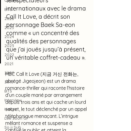
téléspectateurs 
Cuisine
internationaux avec le drama 
BTS
Call It Love, a décrit son 
2026
personnage Baek Sa-eon 
2025
comme « un concentré des 
2024
qualités des personnages 
2023
que j’ai joués jusqu’à présent, 
2022
un véritable coffret-cadeau ».
2021
2020
MBC Call It Love (지금 거신 전화는, 
abrégé Jigeojeon) est un drama 
2018
romance-thriller qui raconte l’histoire 
BTS
d’un couple marié par arrangement 
Interview
depuis trois ans et qui cache un lourd 
secret, le tout déclenché par un appel 
Hallyu
téléphonique menaçant. L’intrigue 
Lee Joon Gi
mêlant romance et suspense a 
So ji Sub
captivé le public et atteint la 