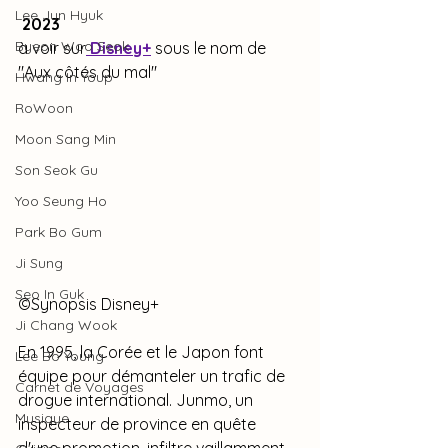
Lee Jun Hyuk
2023
Byeon Woo Seok
à voir sur
 Disney+
 sous le nom de 
"Aux côtés du mal"
Hwang In Youp
RoWoon
Moon Sang Min
Son Seok Gu
Yoo Seung Ho
Park Bo Gum
Ji Sung
Seo In Guk
©Synopsis Disney+
Ji Chang Wook
En 1995, la Corée et le Japon font 
Lee Bo Young
équipe pour démanteler un trafic de 
Carnet de Voyages
drogue international. Junmo, un 
Musique
inspecteur de province en quête 
d'une promotion, infiltre vaillamment 