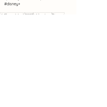
#disney
+
Ji Chang Wook
2023
Wi ha Joon
Disney+
The worst of evil
Dramas Coup de Coeur
Ji Chang Wook
Voir tout
Posts récents