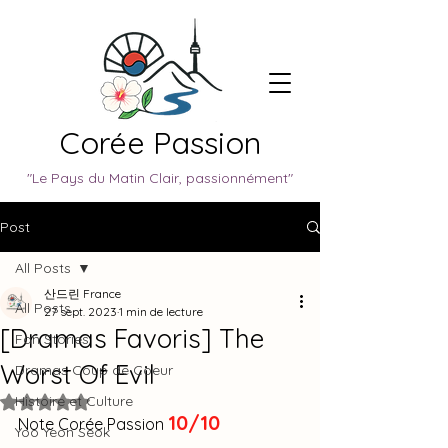
Corée Passion
"Le Pays du Matin Clair, passionnément"
Post
All Posts
산드린 France
All Posts
27 sept. 2023
1 min de lecture
[Dramas Favoris] The
Fan Stories
Worst Of Evil
Dramas Coup de Coeur
Histoire et Culture
Noté NaN étoiles sur 5.
10/10
Note Corée Passion 
Yoo Yeon Seok