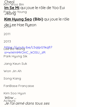
Cheol
Kim Woo Bin
Im Se Mi
 qui joue le rôle de Yoo Eui 
Park Jin Young
Jeong
Kim Hyung Seo
 (Bibi) 
qui joue le rôle 
2019
de Lee Hae Ryeon
2016
2011
2013
https://youtu.be/L5qtpG1kqfI?
Lee Bo Young
si=wWmMrOnC_kOSU_zR
Park Hyung Sik
Jang Keun Suk
Won Jin Ah
Song Kang
FanBase Française
Kim Soo Hyun
Wow ...
Acteurs
Je l'ai aimé dans tous ses 