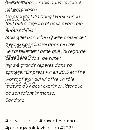
Biographie
personnages ... mais dans ce rôle, il 
est grandiose !
Jungkook
On attendait Ji Chang Wook sur un 
Lee Soo Hyuk
tout autre registre et nous avons été 
Kim Go Eun
époustouflés !
Mais quel panache ! Quelle présence !
Jang Ki Yong
Il est extraordinaire dans ce rôle.
Park Seo Joon
Je l'ai tellement aimé que j'ai regardé 
Lee Jae Wook
cette série 2 fois  de suite !
Festival
Il y a 2 grands repères dans sa 
carrière, "Empress Ki" en 2013 et "The 
Portrait
worst of evil" qui lui offre un rôle 
Jang Dong Yoon
mature où il peut exprimer l'étendue 
de son talent immense.
Sandrine
#theworstofevil
#auxcotesdumal
#jichangwook
#wihajoon
#2023