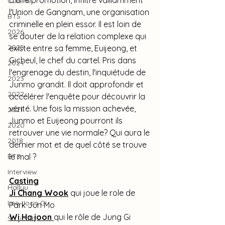
Cuisine
l'Union de Gangnam, une organisation 
BTS
criminelle en plein essor. Il est loin de 
2026
se douter de la relation complexe qui 
2025
existe entre sa femme, Euijeong, et 
Gicheul, le chef du cartel. Pris dans 
2024
l'engrenage du destin, l'inquiétude de 
2023
Junmo grandit. Il doit approfondir et 
2022
accélérer l'enquête pour découvrir la 
vérité. Une fois la mission achevée, 
2021
Junmo et Euijeong pourront ils 
2020
retrouver une vie normale? Qui aura le 
2018
dernier mot et de quel côté se trouve 
le mal ?
BTS
Interview
Casting
Hallyu
Ji Chang Wook
 qui joue le role de 
Lee Joon Gi
Park Jun Mo
Wi Ha joon
qui le rôle de Jung Gi 
So ji Sub