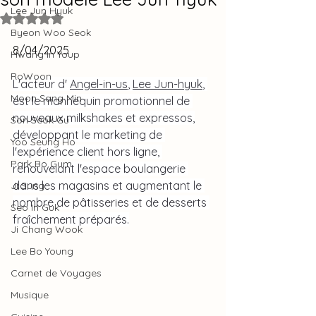
Lee Jun Hyuk
Noté NaN étoiles sur 5.
Byeon Woo Seok
8/04/2025
Hwang In Youp
RoWoon
L'acteur d' 
Angel-in-us
, 
Lee Jun-hyuk
, 
Moon Sang Min
est le mannequin promotionnel de 
nouveaux milkshakes et expressos,
Son Seok Gu
développant le marketing de 
Yoo Seung Ho
l'expérience client hors ligne, 
Park Bo Gum
renouvelant l'espace boulangerie 
dans les magasins et augmentant le 
Ji Sung
nombre de pâtisseries et de desserts 
Seo In Guk
fraîchement préparés.
Ji Chang Wook
Lee Bo Young
Carnet de Voyages
Musique