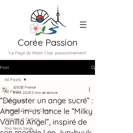
Corée Passion
"Le Pays du Matin Clair, passionnément"
Post
All Posts
산드린 France
All Posts
8 avr. 2025
2 min de lecture
“Déguster un ange sucré” :
Fan Stories
Angel-in-us lance le “Milky
Dramas Coup de Coeur
Histoire et Culture
Vanilla Angel”, inspiré de
Yoo Yeon Seok
son modèle Lee Jun-hyuk