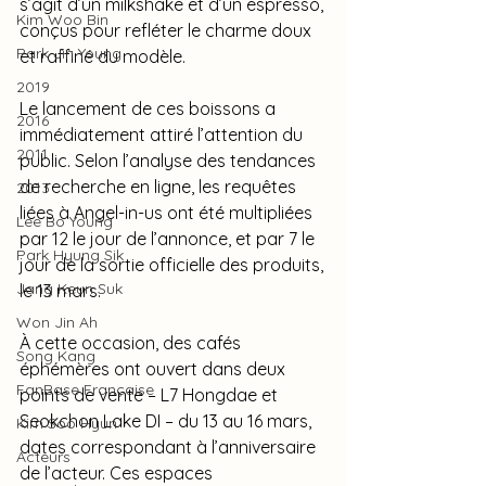
s’agit d’un milkshake et d’un espresso, 
Kim Woo Bin
conçus pour refléter le charme doux 
Park Jin Young
et raffiné du modèle.
2019
Le lancement de ces boissons a 
2016
immédiatement attiré l’attention du 
2011
public. Selon l’analyse des tendances 
de recherche en ligne, les requêtes 
2013
liées à Angel-in-us ont été multipliées 
Lee Bo Young
par 12 le jour de l’annonce, et par 7 le 
Park Hyung Sik
jour de la sortie officielle des produits, 
Jang Keun Suk
le 13 mars.
Won Jin Ah
À cette occasion, des cafés 
Song Kang
éphémères ont ouvert dans deux 
FanBase Française
points de vente – L7 Hongdae et 
Seokchon Lake DI – du 13 au 16 mars, 
Kim Soo Hyun
dates correspondant à l’anniversaire 
Acteurs
de l’acteur. Ces espaces 