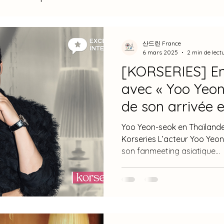
Woo Seok
Hwang In Youp
RoWoon
Moon 
산드린 France
6 mars 2025
2 min de lect
[KORSERIES] Ent
g Ho
Park Bo Gum
Ji Sung
Seo In Guk
avec « Yoo Yeon
de son arrivée 
de Voyages
Musique
Cuisine
BTS
2026
Organisez un fa
Yoo Yeon-seok en Thaïlande 
Code Secret : Y'
Korseries L’acteur Yoo Yeo
son fanmeeting asiatique...
votre envie
2020
2018
BTS
Interview