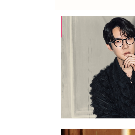
Lee Jun Hyuk
Byeon 
Son Seok Gu
Yoo Seun
Lee Bo Young
Carnet 
2023
2022
2021