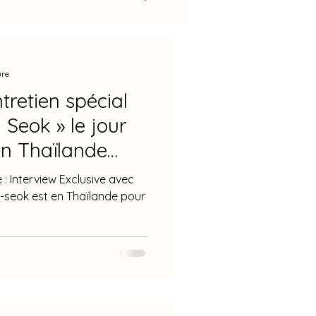
Sang Min
ure
retien spécial
Ji Chang Wook
 Seok » le jour
en Thaïlande
2025
2024
n meeting 'Le
: Interview Exclusive avec
 pour soulager
n-seok est en Thaïlande pour