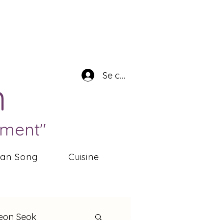
Se connecter
n
ément"
ean Song
Cuisine
eon Seok