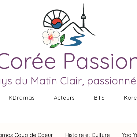
Corée Passio
ays du Matin Clair, passionn
KDramas
Acteurs
BTS
Kor
amas Coup de Coeur
Histoire et Culture
Yoo Y