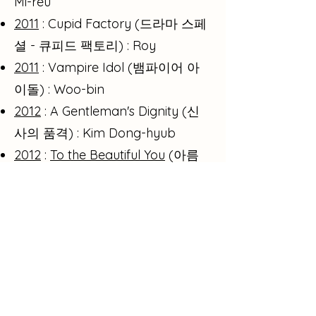
Mi-reu
2011
: Cupid Factory (드라마 스페
셜 - 큐피드 팩토리) : Roy
2011
: Vampire Idol (뱀파이어 아
이돌) : Woo-bin
2012
: A Gentleman's Dignity (신
사의 품격) : Kim Dong-hyub
2012
:
To the Beautiful You
(아름
다운 그대에게) : John Kim
(épisodes 9 et 10)
14
2013
:
School 2013
(학교 2013) :
Park Heung-soo
2013
:
The Heirs
(상속자들) : Choi
Young-do
2016
:
Uncontrollably Fond
(함부