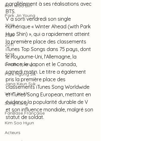
parallèlement à ses réalisations avec 
Kim Woo Bin
BTS.
Park Jin Young
V a sorti vendredi son single 
2019
numérique « Winter Ahead (with Park 
Hyo Shin) », qui a rapidement atteint 
2016
la première place des classements 
2011
iTunes Top Songs dans 75 pays, dont 
2013
le Royaume-Uni, l'Allemagne, la 
France, le Japon et le Canada, 
Lee Bo Young
samedi matin. Le titre a également 
Park Hyung Sik
pris la première place des 
Jang Keun Suk
classements iTunes Song Worldwide 
Won Jin Ah
et iTunes Song European, mettant en 
évidence la popularité durable de V 
Song Kang
et son influence mondiale, malgré son 
FanBase Française
statut de soldat.
Kim Soo Hyun
Acteurs