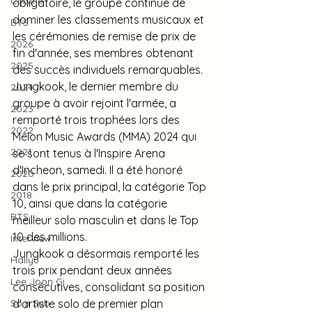
Cuisine
obligatoire, le groupe continue de 
dominer les classements musicaux et 
BTS
les cérémonies de remise de prix de 
2026
fin d'année, ses membres obtenant 
2025
des succès individuels remarquables.
Jungkook, le dernier membre du 
2024
groupe à avoir rejoint l'armée, a 
2023
remporté trois trophées lors des 
2022
Melon Music Awards (MMA) 2024 qui 
2021
se sont tenus à l'Inspire Arena 
d'Incheon, samedi. Il a été honoré 
2020
dans le prix principal, la catégorie Top 
2018
10, ainsi que dans la catégorie 
BTS
meilleur solo masculin et dans le Top 
10 des millions.
Interview
Jungkook a désormais remporté les 
Hallyu
trois prix pendant deux années 
Lee Joon Gi
consécutives, consolidant sa position 
So ji Sub
d'artiste solo de premier plan 