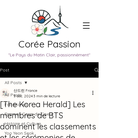
Corée Passion
"Le Pays du Matin Clair, passionnément"
Post
All Posts
산드린 France
All Posts
3 déc. 2024
3 min de lecture
[The Korea Herald] Les
Fan Stories
membres de BTS
Dramas Coup de Coeur
Histoire et Culture
dominent les classements
Yoo Yeon Seok
et les cérémonies de