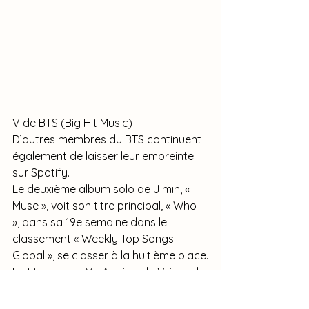
V de BTS (Big Hit Music)
D’autres membres du BTS continuent 
également de laisser leur empreinte 
sur Spotify.
Le deuxième album solo de Jimin, « 
Muse », voit son titre principal, « Who 
», dans sa 19e semaine dans le 
classement « Weekly Top Songs 
Global », se classer à la huitième place.
Le titre « Love Me Again » de V, issu de 
son album solo « Layover », est resté 
dans les charts pendant 68 semaines, 