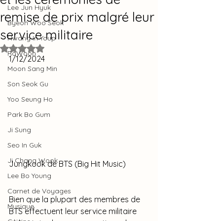
Lee Jun Hyuk
remise de prix malgré leur
Byeon Woo Seok
service militaire
Hwang In Youp
Noté NaN étoiles sur 5.
RoWoon
1/12/2024
Moon Sang Min
Son Seok Gu
Yoo Seung Ho
Park Bo Gum
Ji Sung
Seo In Guk
Ji Chang Wook
Jungkook de BTS (Big Hit Music)
Lee Bo Young
Carnet de Voyages
Bien que la plupart des membres de 
Musique
BTS effectuent leur service militaire 