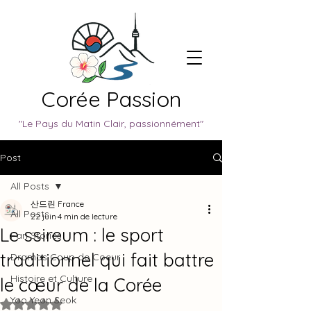
Corée Passion
"Le Pays du Matin Clair, passionnément"
Post
All Posts
산드린 France
All Posts
22 juin
4 min de lecture
Le ssireum : le sport
Fan Stories
traditionnel qui fait battre
Dramas Coup de Coeur
Histoire et Culture
le cœur de la Corée
Yoo Yeon Seok
Noté NaN étoiles sur 5.