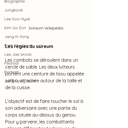
Biographie
Jungkook
Lee Soo Hyuk
Kim Go Eun
Ssireum Wikipédia
Jang Ki Yong
Park Seo Joon
Les règles du ssireum
Lee Jae Wook
Les combats se déroulent dans un 
Festival
cercle de sable. Les deux lutteurs 
Portrait
portent une ceinture de tissu appelée 
satba, attachée autour de la taille et 
Jang Dong Yoon
de la cuisse.
L'objectif est de faire toucher le sol à 
son adversaire avec une partie du 
corps située au-dessus du genou. 
Pour y parvenir, les combattants 