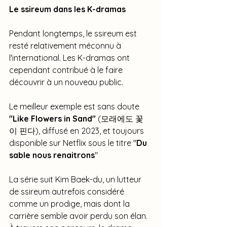
Le ssireum dans les K-dramas
Pendant longtemps, le ssireum est 
resté relativement méconnu à 
l'international. Les K-dramas ont 
cependant contribué à le faire 
découvrir à un nouveau public.
Le meilleur exemple est sans doute
"Like Flowers in Sand"
 (모래에도 꽃
이 핀다), diffusé en 2023, et toujours 
disponible sur Netflix sous le titre "
Du 
sable nous renaitrons
"
La série suit Kim Baek-du, un lutteur 
de ssireum autrefois considéré 
comme un prodige, mais dont la 
carrière semble avoir perdu son élan. 