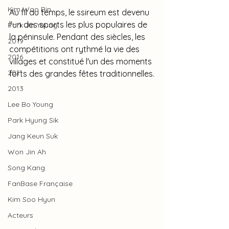
Kim Woo Bin
Au fil du temps, le ssireum est devenu 
l'un des sports les plus populaires de 
Park Jin Young
la péninsule. Pendant des siècles, les 
2019
compétitions ont rythmé la vie des 
2016
villages et constitué l'un des moments 
2011
forts des grandes fêtes traditionnelles.
2013
Lee Bo Young
Park Hyung Sik
Jang Keun Suk
Won Jin Ah
Song Kang
FanBase Française
Kim Soo Hyun
Acteurs