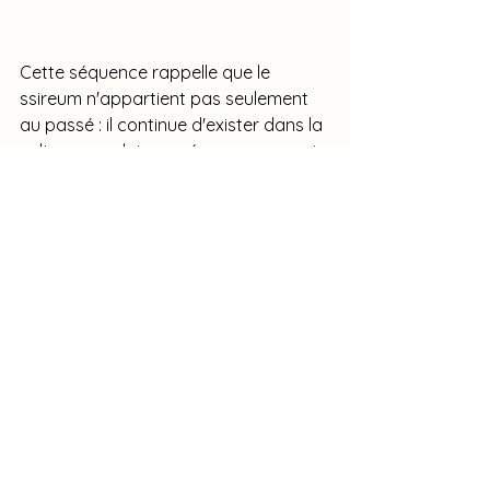
Cette séquence rappelle que le 
ssireum n'appartient pas seulement 
au passé : il continue d'exister dans la 
culture populaire coréenne, y compris 
dans les émissions de variétés.
Un patrimoine toujours vivant
À l'heure où la Corée du Sud rayonne 
dans le monde grâce à sa musique, 
ses films et ses dramas, le ssireum 
rappelle que la richesse du pays 
repose aussi sur ses traditions les 
plus anciennes.
Entre héritage historique, valeurs 