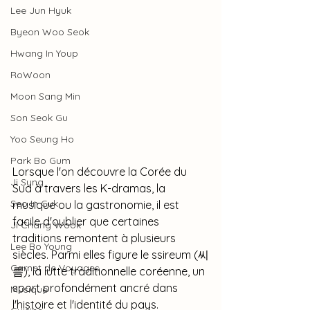
Lee Jun Hyuk
Byeon Woo Seok
Hwang In Youp
RoWoon
Moon Sang Min
Son Seok Gu
Yoo Seung Ho
Park Bo Gum
Lorsque l'on découvre la Corée du 
Ji Sung
Sud à travers les K-dramas, la 
Seo In Guk
musique ou la gastronomie, il est 
facile d'oublier que certaines 
Ji Chang Wook
traditions remontent à plusieurs 
Lee Bo Young
siècles. Parmi elles figure le ssireum (씨
Carnet de Voyages
름), la lutte traditionnelle coréenne, un 
sport profondément ancré dans 
Musique
l'histoire et l'identité du pays.