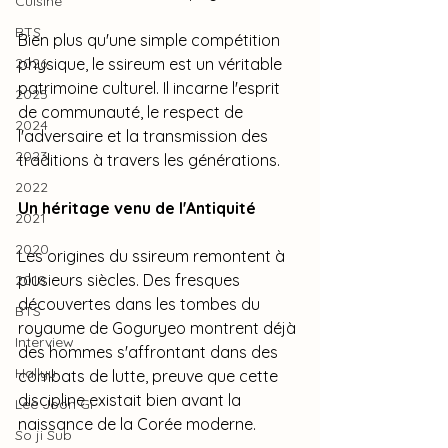
Cuisine
BTS
Bien plus qu'une simple compétition 
2026
physique, le ssireum est un véritable 
patrimoine culturel. Il incarne l'esprit 
2025
de communauté, le respect de 
2024
l'adversaire et la transmission des 
2023
traditions à travers les générations.
2022
Un héritage venu de l'Antiquité
2021
2020
Les origines du ssireum remontent à 
plusieurs siècles. Des fresques 
2018
découvertes dans les tombes du 
BTS
royaume de Goguryeo montrent déjà 
Interview
des hommes s'affrontant dans des 
Hallyu
combats de lutte, preuve que cette 
discipline existait bien avant la 
Lee Joon Gi
naissance de la Corée moderne.
So ji Sub