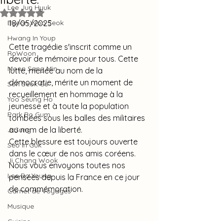
Lee Jun Hyuk
Noté NaN étoiles sur 5.
Byeon Woo Seok
18/05/2025
Hwang In Youp
Cette tragédie s'inscrit comme un 
RoWoon
devoir de mémoire pour tous. Cette 
Moon Sang Min
lutte, menée au nom de la 
démocratie, mérite un moment de 
Son Seok Gu
recueillement en hommage à la 
Yoo Seung Ho
jeunesse et à toute la population 
Park Bo Gum
tombées sous les balles des militaires 
au nom de la liberté.
Ji Sung
Cette blessure est toujours ouverte 
Seo In Guk
dans le cœur de nos amis coréens.
Ji Chang Wook
Nous vous envoyons toutes nos 
Lee Bo Young
pensées depuis la France en ce jour 
de commémoration.
Carnet de Voyages
Musique