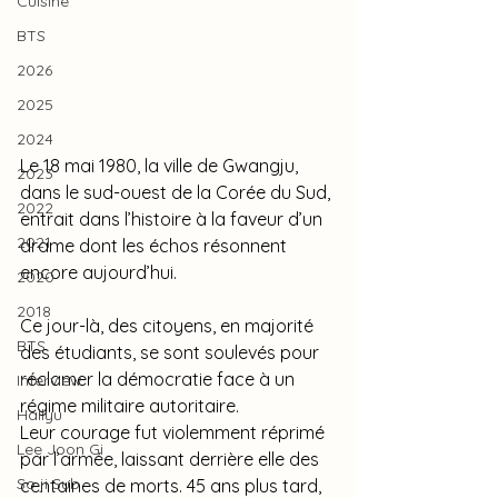
Cuisine
BTS
2026
2025
2024
Le 18 mai 1980, la ville de Gwangju, 
2023
dans le sud-ouest de la Corée du Sud, 
2022
entrait dans l’histoire à la faveur d’un 
2021
drame dont les échos résonnent 
encore aujourd’hui. 
2020
2018
Ce jour-là, des citoyens, en majorité 
BTS
des étudiants, se sont soulevés pour 
réclamer la démocratie face à un 
Interview
régime militaire autoritaire. 
Hallyu
Leur courage fut violemment réprimé 
Lee Joon Gi
par l’armée, laissant derrière elle des 
So ji Sub
centaines de morts. 45 ans plus tard, 