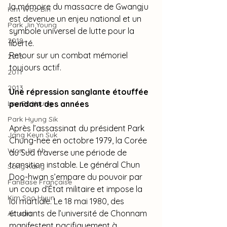
la mémoire du massacre de Gwangju 
Kim Woo Bin
est devenue un enjeu national et un 
Park Jin Young
symbole universel de lutte pour la 
2019
liberté. 
Retour sur un combat mémoriel 
2016
toujours actif.
2011
2013
Une répression sanglante étouffée 
Lee Bo Young
pendant des années
Park Hyung Sik
Après l’assassinat du président Park 
Jang Keun Suk
Chung-hee en octobre 1979, la Corée 
Won Jin Ah
du Sud traverse une période de 
transition instable. Le général Chun 
Song Kang
Doo-hwan s’empare du pouvoir par 
FanBase Française
un coup d’État militaire et impose la 
Kim Soo Hyun
loi martiale. Le 18 mai 1980, des 
étudiants de l’université de Chonnam 
Acteurs
manifestent pacifiquement à 