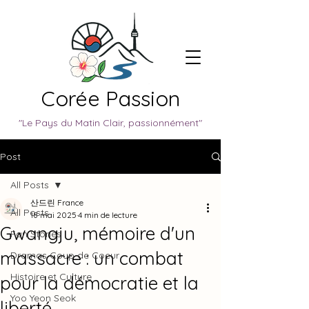
Corée Passion
"Le Pays du Matin Clair, passionnément"
Post
All Posts
산드린 France
All Posts
18 mai 2025
4 min de lecture
Gwangju, mémoire d'un
Fan Stories
massacre : un combat
Dramas Coup de Coeur
Histoire et Culture
pour la démocratie et la
Yoo Yeon Seok
liberté.