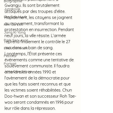
Biographie
Gwangju. Ils sont brutalement 
Jungkook
attaqués par des troupes d’élite. 
Lee Soo Hyuk
Rapidement, les citoyens se joignent 
au mouvement, transformant la 
Kim Go Eun
protestation en insurrection. Pendant 
Jang Ki Yong
neuf jours, la ville résiste. L’armée 
Park Seo Joon
reprend finalement le contrôle le 27 
mai dans un bain de sang.
Lee Jae Wook
Longtemps, l’État présente ces 
Festival
événements comme une tentative de 
Portrait
soulèvement communiste. Il faudra 
Jang Dong Yoon
attendre les années 1990 et 
l’avènement de la démocratie pour 
que les faits soient reconnus et que 
les victimes soient réhabilitées. Chun 
Doo-hwan et son successeur Roh Tae-
woo seront condamnés en 1996 pour 
leur rôle dans la répression.